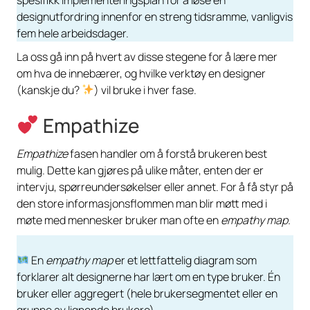
designutfordring innenfor en streng tidsramme, vanligvis
fem hele arbeidsdager.
La oss gå inn på hvert av disse stegene for å lære mer
om hva de innebærer, og hvilke verktøy en designer
(kanskje du?
) vil bruke i hver fase.
Empathize
Empathize
fasen handler om å forstå brukeren best
mulig. Dette kan gjøres på ulike måter, enten der er
intervju, spørreundersøkelser eller annet. For å få styr på
den store informasjonsflommen man blir møtt med i
møte med mennesker bruker man ofte en
empathy map.
En
empathy map
er et lettfattelig diagram som
forklarer alt designerne har lært om en type bruker. Én
bruker eller aggregert (hele brukersegmentet eller en
gruppe av lignende brukere).