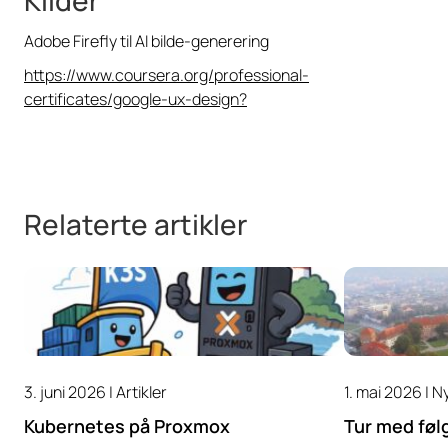
Adobe Firefly til AI bilde-generering
https://www.coursera.org/professional-
certificates/google-ux-design?
Relaterte artikler
3. juni 2026 |
Artikler
1. mai 2026 |
N
Kubernetes på Proxmox
Tur med føl