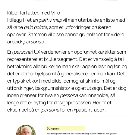
Kilde: forfatter, med Miro
I tillegg til et
empathy map
vil man utarbeide en liste med
såkalte
pain points
, som er utfordringer brukeren
opplever. Sammen vil disse danne grunnlaget for videre
arbeid:
personas.
En
persona
i UX verdenen er en oppfunnet karakter som
representerer et brukersegment. Det er vanskelig å ta i
betraktning alle brukerne man skal lage en løsning for, og
det er derfor hjelpsomt å generalisere der man kan. Det
er typisk et kort med bilde, demografisk info, mål og
utfordringer, bakgrunnshistorie og et utsagn. Det er dog
ingen grenser for hva en
persona
kan inneholde, så
lenge det er nyttig for designprosessen. Her er et
eksempel på en
persona
for en «pasient-app».