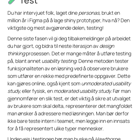
Du har intervjuet folk, laget dine
personas,
brukt en
million år i Figma på å lage shiny prototyper, hva nå? Den
viktigste og mest avgjørende delen, testing!
Denne siste fasen vil gi deg tilbakemeldinger på arbeidet
du har gjort, og bidra til neste iterasjon av
design
thinking
prosessen. Det er mange måter å utføre testing
på, blant annet
usability testing.
Denne metoden tester
funksjonaliteten av en løsning ved å observere brukere
som utfører en rekke med predefinerte oppgaver. Dette
kan gjøres online, også kjent som
unmoderated usability
study,
eller fysisk, en
moderated usability study.
Før man
gjennomfører en slik test, er det viktig å sikre at utvalget
av brukere som skal delta, representerer det mangfoldet
man ønsker å adressere med løsningen. Man bør derfor
ikke bare teste intern i teamet, men legge inn en innsats
for å få representert ulike typer mennesker.
Underveis i testingen bør man huske på
Hawthorne