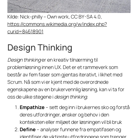
Kilde: Nick-philly – Own work, CC BY-SA 4.0,
https://commons.wikimedia.org/w/index.php?
curid=84618901
Design Thinking
Design thinking
er en kreativ tilnærming til
problemløsning innen UX. Det er et rammeverk som
består av fem faser som gjentas iterativt, i likhet med
Scrum. Nå som vi er kjent med de overordnede
egenskapene av en brukervennlig løsning, kan vi ta for
oss de ulike stegene i
design thinking.
Empathize
– sett deg inn i brukernes sko og forstå
deres utfordringer, ønsker og behov i den
konteksten eller miljøet der løsningen vil bli bruk
Define
– analyser funnene fra empatifasen og
identifiser de viktigste utfordringene som trenger