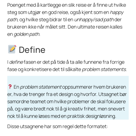
Poenget med å kartlegge en slik reise er å finne ut hvilke
steg som utgjør en god reise, også kjent som en
happy
path
, og hvilke steg bidrar til en
unhappy/sad path
der
brukeren ikke når målet sitt. Den ultimate reisen kalles
en
golden path.
Define
I
define
fasen er det på tide å ta alle funnene fra forrige
fase og konkretisere det til såkalte
problem statements.
En
problem statement
oppsummerer hvem brukeren
er, hva de trenger fra et design og hvorfor. Utsagnet bør
samordne teamet om hvilke problemer de skal fokusere
på, og være bredt nok til å gi kreativ frihet, men snevert
nok til å kunne løses med en praktisk designløsning.
Disse utsagnene har som regel dette formatet: