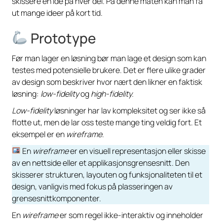
skissere en ide på hver del. På denne måten kan man få
ut mange ideer på kort tid.
Prototype
Før man lager en løsning bør man lage et design som kan
testes med potensielle brukere. Det er flere ulike grader
av design som beskriver hvor nært den likner en faktisk
løsning:
low-fidelity
og
high-fidelity.
Low-fidelity
løsninger har lav kompleksitet og ser ikke så
flotte ut, men de lar oss teste mange ting veldig fort. Et
eksempel er en
wireframe
.
En
wireframe
er en visuell representasjon eller skisse
av en nettside eller et applikasjonsgrensesnitt. Den
skisserer strukturen, layouten og funksjonaliteten til et
design, vanligvis med fokus på plasseringen av
grensesnittkomponenter.
En
wireframe
er som regel ikke-interaktiv og inneholder