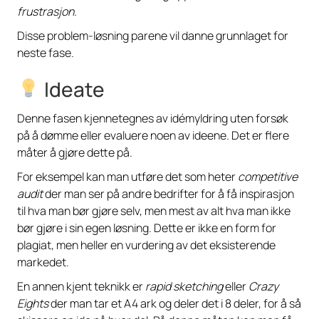
frustrasjon.
Disse problem-løsning parene vil danne grunnlaget for
neste fase.
Ideate
Denne fasen kjennetegnes av idémyldring uten forsøk
på å dømme eller evaluere noen av ideene. Det er flere
måter å gjøre dette på.
For eksempel kan man utføre det som heter
competitive
audit
der man ser på andre bedrifter for å få inspirasjon
til hva man bør gjøre selv, men mest av alt hva man ikke
bør gjøre i sin egen løsning. Dette er ikke en form for
plagiat, men heller en vurdering av det eksisterende
markedet.
En annen kjent teknikk er
rapid sketching
eller
Crazy
Eights
der man tar et A4 ark og deler det i 8 deler, for å så