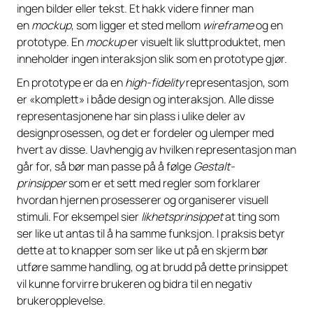
ingen bilder eller tekst. Et hakk videre finner man
en
mockup
, som ligger et sted mellom
wireframe
og en
prototype. En
mockup
er visuelt lik sluttproduktet, men
inneholder ingen interaksjon slik som en prototype gjør.
En prototype er da en
high-fidelity
representasjon, som
er «komplett» i både design og interaksjon. Alle disse
representasjonene har sin plass i ulike deler av
designprosessen, og det er fordeler og ulemper med
hvert av disse. Uavhengig av hvilken representasjon man
går for, så bør man passe på å følge
Gestalt-
prinsipper
som er et sett med regler som forklarer
hvordan hjernen prosesserer og organiserer visuell
stimuli. For eksempel sier
likhetsprinsippet
at ting som
ser like ut antas til å ha samme funksjon. I praksis betyr
dette at to knapper som ser like ut på en skjerm bør
utføre samme handling, og at brudd på dette prinsippet
vil kunne forvirre brukeren og bidra til en negativ
brukeropplevelse.