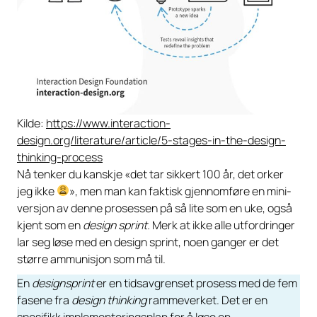
Kilde:
https://www.interaction-
design.org/literature/article/5-stages-in-the-design-
thinking-process
Nå tenker du kanskje «det tar sikkert 100 år, det orker
jeg ikke
», men man kan faktisk gjennomføre en mini-
versjon av denne prosessen på så lite som en uke, også
kjent som en
design sprint.
Merk at ikke alle utfordringer
lar seg løse med en design sprint, noen ganger er det
større ammunisjon som må til.
En
designsprint
er en tidsavgrenset prosess med de fem
fasene fra
design thinking
rammeverket. Det er en
spesifikk implementeringsplan for å løse en