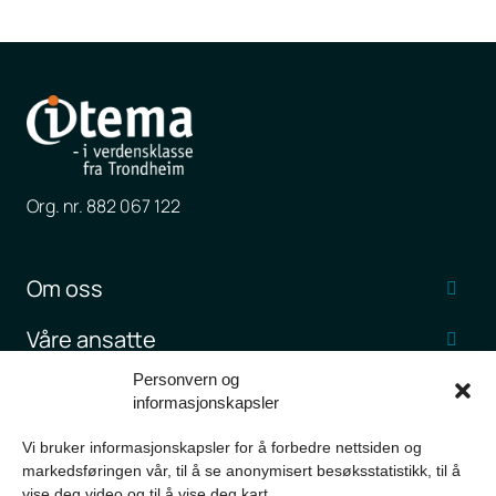
Org. nr. 882 067 122
Om oss
Våre ansatte
Personvern og
Jobb hos Itema
informasjonskapsler
Kundehistorier
Vi bruker informasjonskapsler for å forbedre nettsiden og
markedsføringen vår, til å se anonymisert besøksstatistikk, til å
Nyheter og artikler
vise deg video og til å vise deg kart.