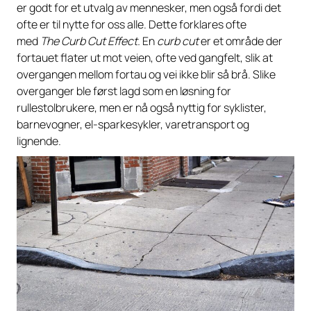
er godt for et utvalg av mennesker, men også fordi det
ofte er til nytte for oss alle. Dette forklares ofte
med
The
Curb Cut Effect.
En
curb cut
er et område der
fortauet flater ut mot veien, ofte ved gangfelt, slik at
overgangen mellom fortau og vei ikke blir så brå. Slike
overganger ble først lagd som en løsning for
rullestolbrukere, men er nå også nyttig for syklister,
barnevogner, el-sparkesykler, varetransport og
lignende.