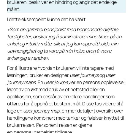
brukeren, beskriver en hindring og angir det endelige
målet.
I dette eksempelet kunne det ha vært
«Som en gammel pensjonist med begrensede digitale
ferdigheter, ønsker jeg å administrere mine timer på en
enkel og intuitiv måte, slik at jeg kan opprettholde min
uavhengighet og ta vare på min helse uten å være
avhengig av andre».
For å illustrere hvordan brukeren vil interagere med
løsningen, bruker en designer
user journeys
og
user
journey maps
. En
user journey
er en persons opplevelse i
løpet av en økt med bruk av et nettsted eller en
applikasjon, som består av en rekke handlinger som
utføres for å oppnå et bestemt mål. Disse tas videre til å
lage en
user journey map,
en mer detaljert oversikt over
handlingene kombinert med tanker og følelser knyttet til
brukerreisen. Personen i reisen er gjerne
en
persona
utarbeidet tidligere.