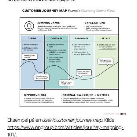
Eksempel på en
user/customer journey map.
Kilde:
https://www.nngroup.com/articles/journey-mapping-
101/
.