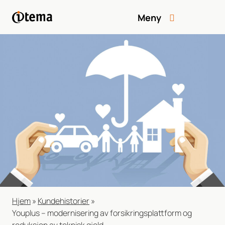
Meny
Hjem
»
Kundehistorier
»
Youplus – modernisering av forsikringsplattform og
reduksjon av teknisk gjeld