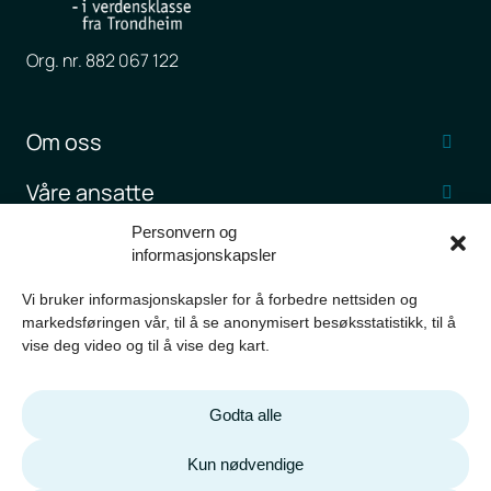
Org. nr. 882 067 122
Om oss
Våre ansatte
Personvern og
Jobb hos Itema
informasjonskapsler
Kundehistorier
Vi bruker informasjonskapsler for å forbedre nettsiden og
markedsføringen vår, til å se anonymisert besøksstatistikk, til å
Nyheter og artikler
vise deg video og til å vise deg kart.
Kontakt oss
Godta alle
Kun nødvendige