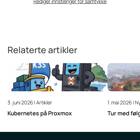
Rediger innstillinger for samtykke
Relaterte artikler
3. juni 2026 |
Artikler
1. mai 2026 |
N
Kubernetes på Proxmox
Tur med føl