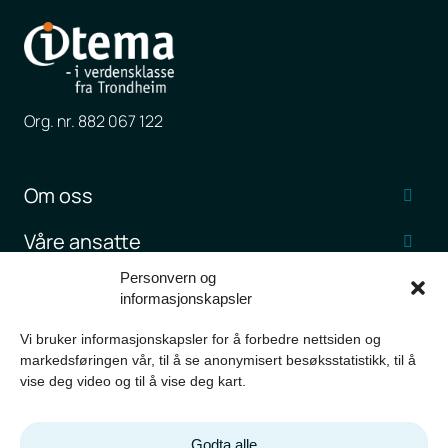
Org. nr. 882 067 122
Om oss
Våre ansatte
Personvern og
Jobb hos Itema
informasjonskapsler
Kundehistorier
Vi bruker informasjonskapsler for å forbedre nettsiden og
markedsføringen vår, til å se anonymisert besøksstatistikk, til å
Nyheter og artikler
vise deg video og til å vise deg kart.
Kontakt oss
Godta alle