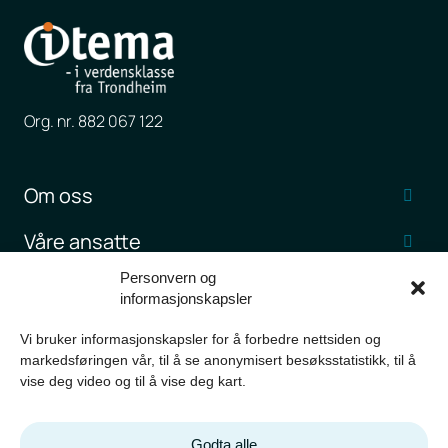
Org. nr. 882 067 122
Om oss
Våre ansatte
Personvern og
Jobb hos Itema
informasjonskapsler
Kundehistorier
Vi bruker informasjonskapsler for å forbedre nettsiden og
markedsføringen vår, til å se anonymisert besøksstatistikk, til å
Nyheter og artikler
vise deg video og til å vise deg kart.
Kontakt oss
Godta alle