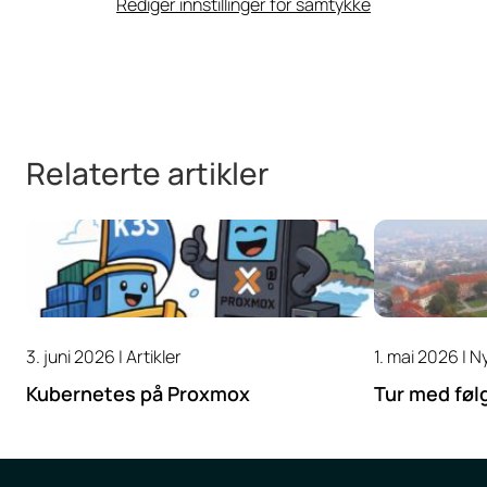
Rediger innstillinger for samtykke
Relaterte artikler
3. juni 2026 |
Artikler
1. mai 2026 |
N
Kubernetes på Proxmox
Tur med føl